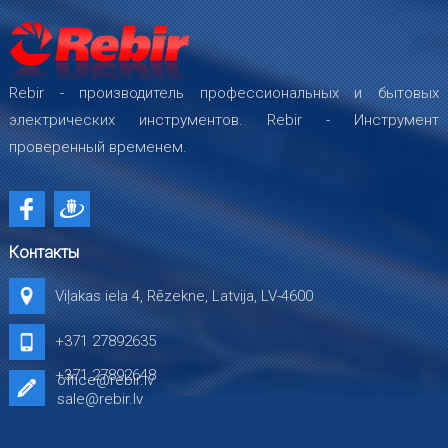
Rebir - производитель профессиональных и бытовых
электрических инструментов. Rebir - Инструмент
проверенный временем.
Контакты
Viļakas iela 4, Rēzekne, Latvija, LV-4600
+371 27892635
+371 27892648
office@rebir.lv
sale@rebir.lv