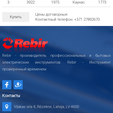
3
3922
1975
Каунас
1773
Цены договорные.
Купить
Контактный телефон: +371 27892670
Rebir - производитель профессиональных и бытовых
электрических инструментов. Rebir - Инструмент
проверенный временем.
Контакты
Viļakas iela 4, Rēzekne, Latvija, LV-4600