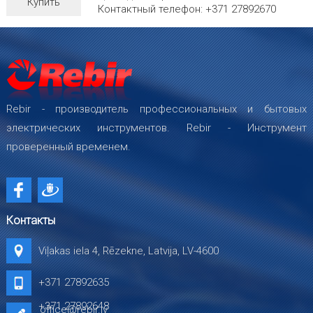
Купить
Контактный телефон: +371 27892670
Rebir - производитель профессиональных и бытовых
электрических инструментов. Rebir - Инструмент
проверенный временем.
Контакты
Viļakas iela 4, Rēzekne, Latvija, LV-4600
+371 27892635
+371 27892648
office@rebir.lv