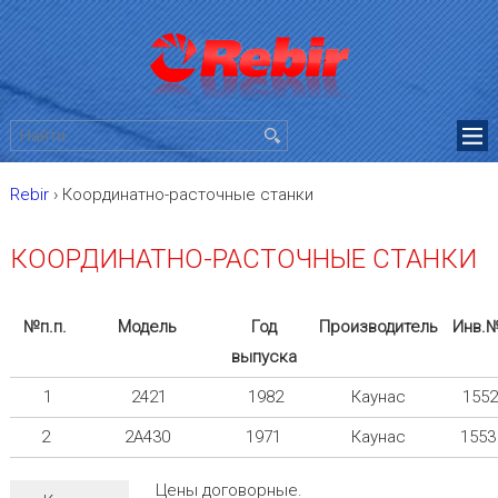
Rebir
›
Координатно-расточные станки
КООРДИНАТНО-РАСТОЧНЫЕ СТАНКИ
№п.п.
Модель
Год
Производитель
Инв.
выпуска
1
2421
1982
Каунас
1552
2
2A430
1971
Каунас
1553
Цены договорные.