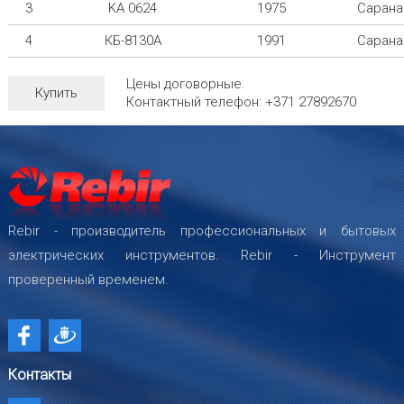
3
KA 0624
1975
Сарана
4
КБ-8130А
1991
Сарана
Цены договорные.
Купить
Контактный телефон: +371 27892670
Rebir - производитель профессиональных и бытовых
электрических инструментов. Rebir - Инструмент
проверенный временем.
Контакты