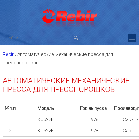
Rebir
›
Автоматические механические пресса для
пресспорошков
АВТОМАТИЧЕСКИЕ МЕХАНИЧЕСКИЕ
ПРЕССА ДЛЯ ПРЕССПОРОШКОВ
№п.п
Модель
Год выпуска
Производи
1
КО622Б
1978
Сарана
2
КО622Б
1978
Сарана