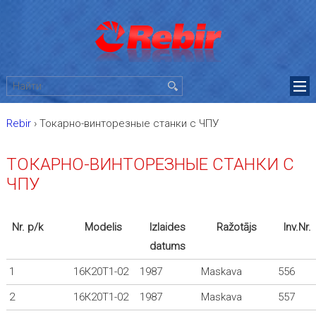
Rebir
›
Токарно-винторезные станки с ЧПУ
ТОКАРНО-ВИНТОРЕЗНЫЕ СТАНКИ С
ЧПУ
Nr. p/k
Modelis
Izlaides
Ražotājs
Inv.Nr.
datums
1
16К20Т1-02
1987
Maskava
556
2
16К20Т1-02
1987
Maskava
557