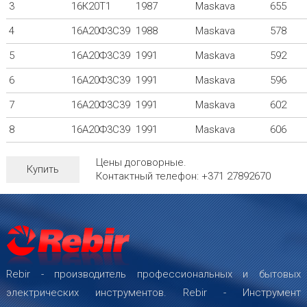
3
16К20T1
1987
Maskava
655
4
16A20Ф3C39
1988
Maskava
578
5
16А20Ф3С39
1991
Maskava
592
6
16А20Ф3С39
1991
Maskava
596
7
16А20Ф3С39
1991
Maskava
602
8
16А20Ф3С39
1991
Maskava
606
Цены договорные.
Купить
Контактный телефон: +371 27892670
Rebir - производитель профессиональных и бытовых
электрических инструментов. Rebir - Инструмент