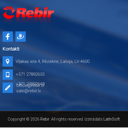
Kontakti
Viļakas iela 4, Rēzekne, Latvija, LV-4600
+371 27892635
+371 27892648
office@rebir.lv
sale@rebir.lv
Copyright © 2026
Rebir
. All rights reserved. Izstrādāts
LatInSoft
.