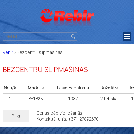
Rebir
›
Bezcentru slīpmašīnas
BEZCENTRU SLĪPMAŠĪNAS
Nr.p/k
Modelis
Izlaides datums
Ražotājs
In
1
3Е183Б
1987
Vitebska
1
Cenas pēc vienošanās.
Pirkt
Kontakttālrunis: +371 27892670