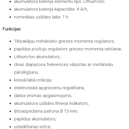
akumulatora baterija elementu tips: Lithium-Ion;
akumulatora baterija kapacitāte: 4 А/h;
nominālais uzlādes laiks: 1 h.
Funkcijas:
18-pakāpju mehānisko griezes momenta regulators;
papildus pozīciju regulators griezes momenta urbšanai;
Lithium-Ion akumulators;
divas diapazona frekvences vārpstas ar mehānisku
pārslēgšanu;
kreisā/labā rotācija;
elektroniskā apgriezienu regulēšana;
darba virsmas apgaismojums;
akumulatora uzlādes līmeņa indikators;
ātrsaspiežama patrona Ø 13 mm;
papildus akumulators;
uzladēšanas ierīce;