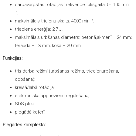
darbavārpstas rotācijas frekvence tukšgaitā: 0-1100 min
-¹;
maksimālais trīcienu skaits: 4000 min -¹;
trieciena enerģija: 2,7 J.
maksimālais urbšanas diametrs: betonā,akmenī – 24 mm;
tēraudā – 13 mm; kokā – 30 mm.
Funkcijas:
trīs darba režīmi (urbšanas režīms, triecienurbšana,
dobšana);
kreisā/labā rotācija;
elektroniskā apgriezienu regulēšana;
SDS plus;
piegādā koferī.
Piegādes komplekts: