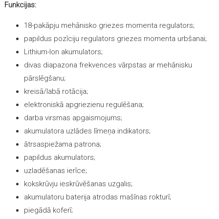
Funkcijas:
18-pakāpju mehānisko griezes momenta regulators;
papildus pozīciju regulators griezes momenta urbšanai;
Lithium-Ion akumulators;
divas diapazona frekvences vārpstas ar mehānisku
pārslēgšanu;
kreisā/labā rotācija;
elektroniskā apgriezienu regulēšana;
darba virsmas apgaismojums;
akumulatora uzlādes līmeņa indikators;
ātrsaspiežama patrona;
papildus akumulators;
uzladēšanas ierīce;
kokskrūvju ieskrūvēšanas uzgalis;
akumulatoru baterija atrodas mašīnas rokturī;
piegādā koferī;