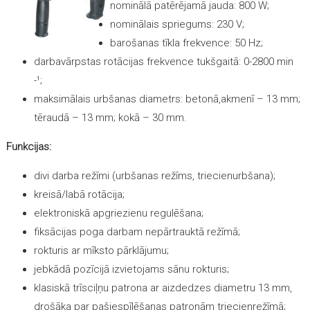
nominālā patērējamā jauda: 800 W;
nominālais spriegums: 230 V;
barošanas tīkla frekvence: 50 Hz;
darbavārpstas rotācijas frekvence tukšgaitā: 0-2800 min
-¹;
maksimālais urbšanas diametrs: betonā,akmenī – 13 mm;
tēraudā – 13 mm; kokā – 30 mm.
Funkcijas:
divi darba režīmi (urbšanas režīms, triecienurbšana);
kreisā/labā rotācija;
elektroniskā apgriezienu regulēšana;
fiksācijas poga darbam nepārtrauktā režīmā;
rokturis ar mīksto pārklājumu;
jebkādā pozīcijā izvietojams sānu rokturis;
klasiskā trīsciļņu patrona ar aizdedzes diametru 13 mm,
drošāka par pašiespīlēšanas patronām triecienrežīmā;