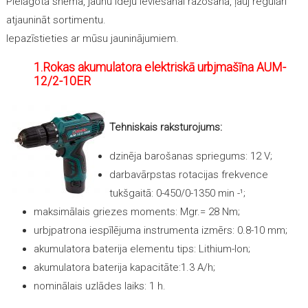
Pielāgotā shēma, jaunu ideju ieviešanai ražošanā, ļauj regulāri
atjaunināt sortimentu.
Iepazīstieties ar mūsu jauninājumiem.
1.Rokas akumulatora elektriskā urbjmašīna AUM-
12/2-10ER
Tehniskais raksturojums:
dzinēja barošanas spriegums: 12 V;
darbavārpstas rotacijas frekvence
tukšgaitā: 0-450/0-1350 min -¹;
maksimālais griezes moments: Mgr.= 28 Nm;
urbjpatrona iespīlējuma instrumenta izmērs: 0.8-10 mm;
akumulatora baterija elementu tips: Lithium-Ion;
akumulatora baterija kapacitāte:1.3 А/h;
nominālais uzlādes laiks: 1 h.