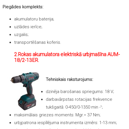
Piegādes komplekts:
akumulatoru baterija;
uzlādes ierīce;
uzgalis;
transportēšanas koferis.
2.Rokas akumulatora elektriskā urbjmašīna AUM-
18/2-13ER.
Tehniskais raksturojums:
dzinēja barošanas spriegums: 18 V;
darbavārpstas rotacijas frekvence
tukšgaitā: 0-450/0-1350 min -¹;
maksimālais griezes moments: Мgr.= 37 Nm;
urbjpatrona iespīlējuma instrumenta izmērs: 1-13 mm;