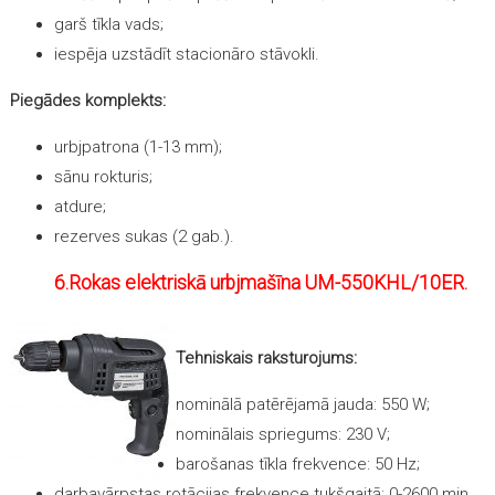
garš tīkla vads;
iespēja uzstādīt stacionāro stāvokli.
Piegādes komplekts:
urbjpatrona (1-13 mm);
sānu rokturis;
atdure;
rezerves sukas (2 gab.).
6.Rokas elektriskā urbjmašīna UM-550KHL/10ER.
Tehniskais raksturojums:
nominālā patērējamā jauda: 550 W;
nominālais spriegums: 230 V;
barošanas tīkla frekvence: 50 Hz;
darbavārpstas rotācijas frekvence tukšgaitā: 0-2600 min