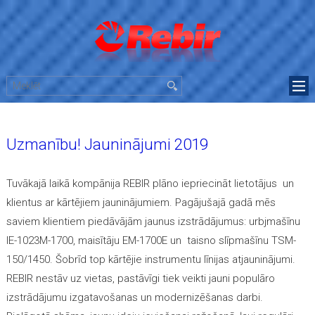
Uzmanību! Jauninājumi 2019
Tuvākajā laikā kompānija REBIR plāno iepriecināt lietotājus un
klientus ar kārtējiem jauninājumiem.
Pagājušajā gadā mēs
saviem klientiem piedāvājām jaunus izstrādājumus: urbjmašīnu
IE-1023М-1700, maisītāju ЕМ-1700E un taisno slīpmašīnu TSM-
150/1450. Šobrīd top kārtējie instrumentu līnijas atjauninājumi.
REBIR nestāv uz vietas, pastāvīgi tiek veikti jauni populāro
izstrādājumu izgatavošanas un modernizēšanas darbi.