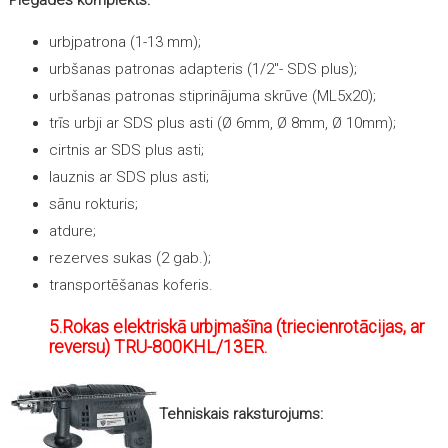
Piegādes komplekts:
urbjpatrona (1-13 mm);
urbšanas patronas adapteris (1/2″- SDS plus);
urbšanas patronas stiprinājuma skrūve (ML5x20);
trīs urbji ar SDS plus asti (Ø 6mm, Ø 8mm, Ø 10mm);
cirtnis ar SDS plus asti;
lauznis ar SDS plus asti;
sānu rokturis;
atdure;
rezerves sukas (2 gab.);
transportēšanas koferis.
5.Rokas elektriskā urbjmašīna (triecienrotācijas, ar
reversu) TRU-800KHL/13ER.
Tehniskais raksturojums: