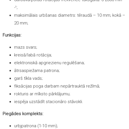
-¹;
maksimālais urbšanas diametrs: tēraudā – 10 mm; kokā –
20 mm;
Funkcijas:
mazs svars;
kreisā/labā rotācija;
elektroniskā apgriezienu regulēšana;
ātrsaspiežama patrona;
garš tīkla vads;
fiksācijas poga darbam nepārtrauktā režīmā;
rokturis ar mīksto pārklājumu;
iespēja uzstādīt stacionāro stāvokli.
Piegādes komplekts:
urbjpatrona (1-10 mm);