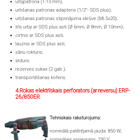
urbjpatrona (1-13 mm);
urbšanas patronas adapteris (1/2″- SDS plus);
urbšanas patronas stiprinājuma skrūve (ML5x20);
trīs urbji ar SDS plus asti (Ø 6mm, Ø 8mm, Ø 10mm);
cirtnis ar SDS plus asti;
lauznis ar SDS plus asti;
sānu rokturis;
atdure;
rezerves sukas (2 gab.);
transportēšanas koferis.
4.Rokas elektrīskais perforators (ar reversu) ERP-
26/850ER.
Tehniskais raksturojums:
nominālā patērējamā jauda: 850 W;
nominālais spriegums: 230 V;