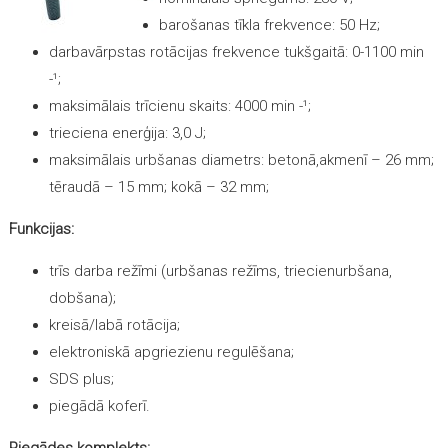
barošanas tīkla frekvence: 50 Hz;
darbavārpstas rotācijas frekvence tukšgaitā: 0-1100 min
-¹;
maksimālais trīcienu skaits: 4000 min -¹;
trieciena enerģija: 3,0 J;
maksimālais urbšanas diametrs: betonā,akmenī – 26 mm;
tēraudā – 15 mm; kokā – 32 mm;
Funkcijas:
trīs darba režīmi (urbšanas režīms, triecienurbšana,
dobšana);
kreisā/labā rotācija;
elektroniskā apgriezienu regulēšana;
SDS plus;
piegādā koferī.