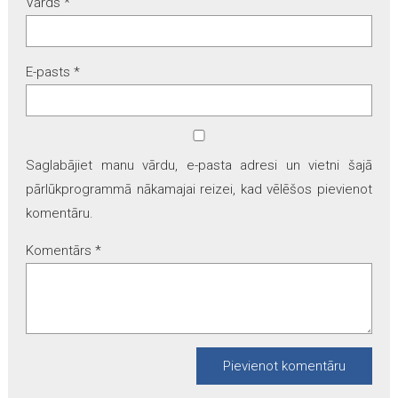
Vārds
*
E-pasts
*
Saglabājiet manu vārdu, e-pasta adresi un vietni šajā
pārlūkprogrammā nākamajai reizei, kad vēlēšos pievienot
komentāru.
Komentārs
*