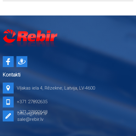
Kontakti
Viļakas iela 4, Rēzekne, Latvija, LV-4600
+371 27892635
+371 27892648
office@rebir.lv
sale@rebir.lv