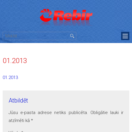
01.2013
01.2013
Atbildēt
Jūsu e-pasta adrese netiks publicēta.
Obligātie lauki ir
atzīmēti kā
*