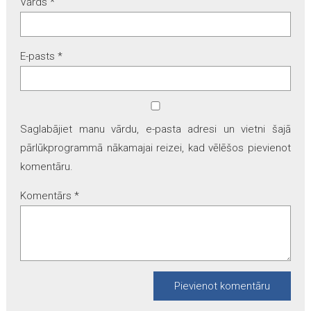
Vārds
*
E-pasts
*
Saglabājiet manu vārdu, e-pasta adresi un vietni šajā
pārlūkprogrammā nākamajai reizei, kad vēlēšos pievienot
komentāru.
Komentārs
*