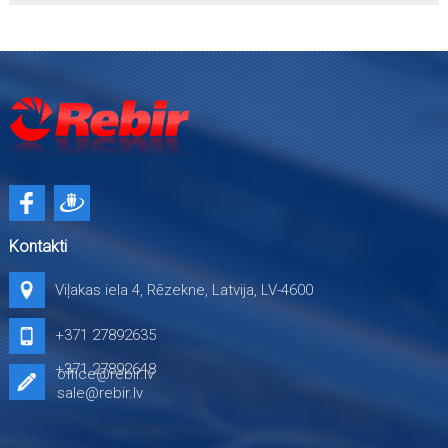
Kontakti
Viļakas iela 4, Rēzekne, Latvija, LV-4600
+371 27892635
+371 27892648
office@rebir.lv
sale@rebir.lv