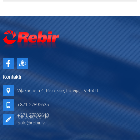
Kontakti
Viļakas iela 4, Rēzekne, Latvija, LV-4600
+371 27892635
+371 27892648
office@rebir.lv
sale@rebir.lv