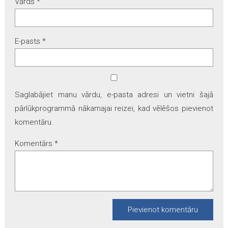
Vārds
*
E-pasts
*
Saglabājiet manu vārdu, e-pasta adresi un vietni šajā
pārlūkprogrammā nākamajai reizei, kad vēlēšos pievienot
komentāru.
Komentārs
*