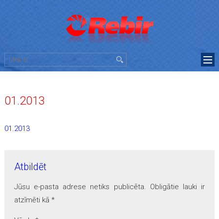
01.2013
01.2013
Atbildēt
Jūsu e-pasta adrese netiks publicēta.
Obligātie lauki ir
atzīmēti kā
*