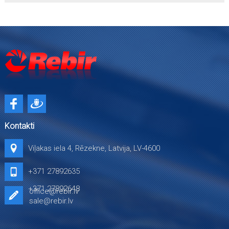
Kontakti
Viļakas iela 4, Rēzekne, Latvija, LV-4600
+371 27892635
+371 27892648
office@rebir.lv
sale@rebir.lv