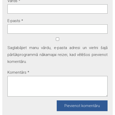
Vārds
*
E-pasts
*
Saglabājiet manu vārdu, e-pasta adresi un vietni šajā
pārlūkprogrammā nākamajai reizei, kad vēlēšos pievienot
komentāru.
Komentārs
*