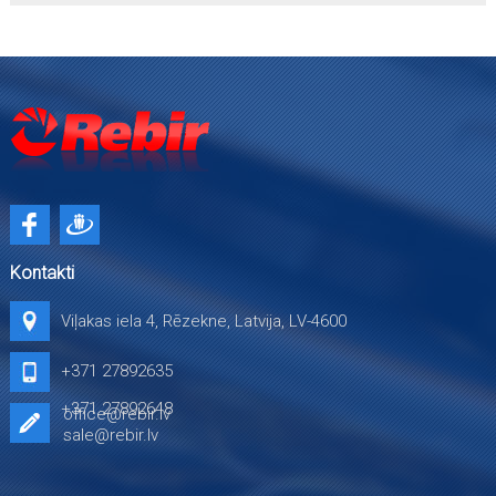
Kontakti
Viļakas iela 4, Rēzekne, Latvija, LV-4600
+371 27892635
+371 27892648
office@rebir.lv
sale@rebir.lv