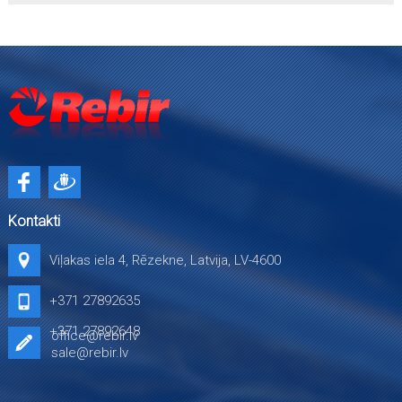
Kontakti
Viļakas iela 4, Rēzekne, Latvija, LV-4600
+371 27892635
+371 27892648
office@rebir.lv
sale@rebir.lv