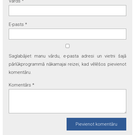
Vārds
*
E-pasts
*
Saglabājiet manu vārdu, e-pasta adresi un vietni šajā
pārlūkprogrammā nākamajai reizei, kad vēlēšos pievienot
komentāru.
Komentārs
*