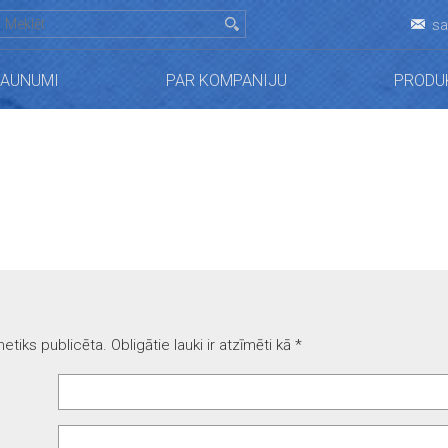
sa
JAUNUMI
PAR KOMPANIJU
PRODU
etiks publicēta.
Obligātie lauki ir atzīmēti kā
*