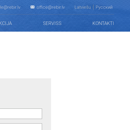
le@rebir.lv
office@rebir.lv
Latviešu
Русский
KCIJA
SERVISS
KONTAKTI