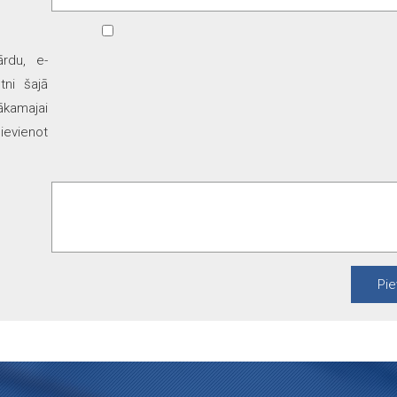
ārdu, e-
tni šajā
kamajai
ievienot