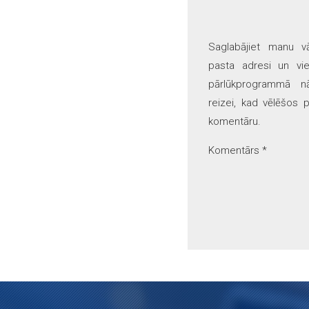
Saglabājiet manu v
pasta adresi un vie
pārlūkprogrammā nā
reizei, kad vēlēšos p
komentāru.
Komentārs
*