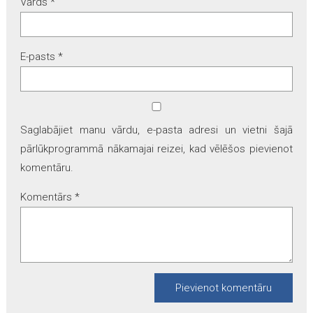
Vārds
*
E-pasts
*
Saglabājiet manu vārdu, e-pasta adresi un vietni šajā
pārlūkprogrammā nākamajai reizei, kad vēlēšos pievienot
komentāru.
Komentārs
*