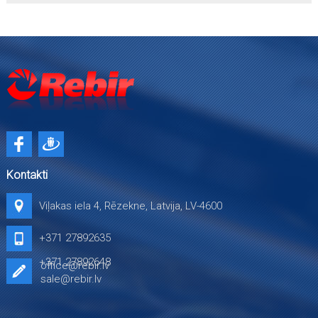
Kontakti
Viļakas iela 4, Rēzekne, Latvija, LV-4600
+371 27892635
+371 27892648
office@rebir.lv
sale@rebir.lv