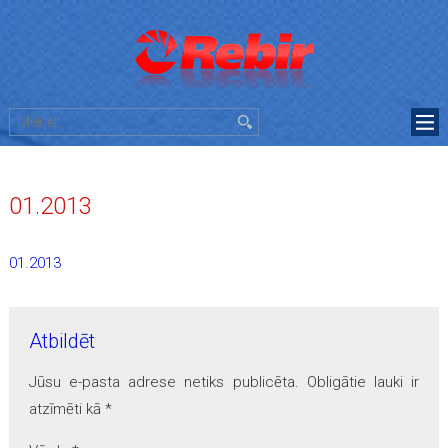
01.2013
01.2013
Atbildēt
Jūsu e-pasta adrese netiks publicēta.
Obligātie lauki ir
atzīmēti kā
*