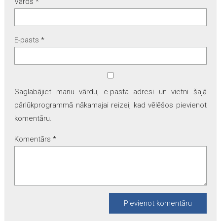
Vārds
*
E-pasts
*
Saglabājiet manu vārdu, e-pasta adresi un vietni šajā
pārlūkprogrammā nākamajai reizei, kad vēlēšos pievienot
komentāru.
Komentārs
*