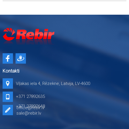
Kontakti
Viļakas iela 4, Rēzekne, Latvija, LV-4600
+371 27892635
+371 27892648
office@rebir.lv
sale@rebir.lv