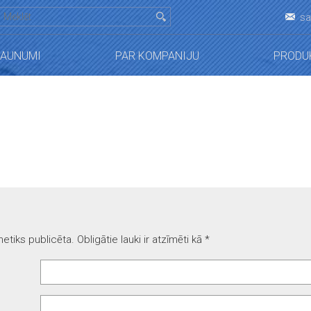
sa
JAUNUMI
PAR KOMPANIJU
PRODU
etiks publicēta.
Obligātie lauki ir atzīmēti kā
*