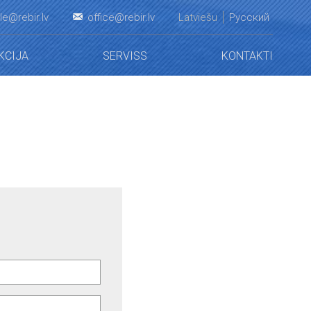
le@rebir.lv
office@rebir.lv
Latviešu
Русский
KCIJA
SERVISS
KONTAKTI