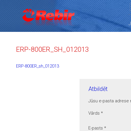
ERP-800ER_SH_012013
ERP-800ER_sh_012013
Atbildēt
Jūsu e-pasta adrese n
Vārds
*
E-pasts
*