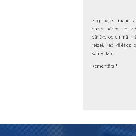
Saglabājiet manu v
pasta adresi un vie
pārlūkprogrammā nā
reizei, kad vēlēšos p
komentāru.
Komentārs
*