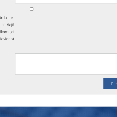
ārdu, e-
tni šajā
kamajai
ievienot