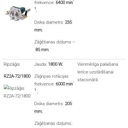
-
frekvence:
6400 min
1
;
Diska diametrs:
235
mm
;
Zāģēšanas dziļums –
85 mm
.
Ripzāģis
Jauda:
1800 W
;
Vienmērīga palaišana.
Ierīce uzstādīšanai
RZ2A-72/1800
Zāģripas rotācijas
stacionārā.
-
frekvence:
6000 min
1
;
Diska diametrs:
205
mm
;
Zāģēšanas dziļums: