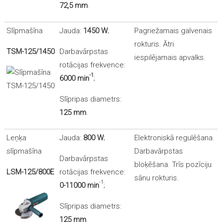
72,5 mm
.
Slīpmašīna
Jauda:
1450 W
;
Pagriežamais galvenais
rokturis. Ātri
TSM-125/1450
Darbavārpstas
iespilējamais apvalks.
rotācijas frekvence:
-1
6000
min
;
Slīpripas diametrs:
125 mm
.
Leņķa
Jauda:
800 W
;
Elektroniskā regulēšana.
slīpmašīna
Darbavārpstas
Darbavārpstas
bloķēšana. Trīs pozīciju
LSM-125/800E
rotācijas frekvence:
sānu rokturis.
-1
0-11000
min
;
Slīpripas diametrs:
125 mm
.