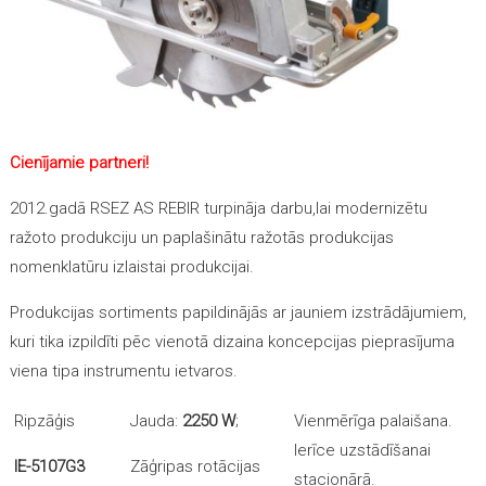
Cienījamie partneri!
2012.gadā RSEZ AS REBIR turpināja darbu,lai modernizētu
ražoto produkciju un paplašinātu ražotās produkcijas
nomenklatūru izlaistai produkcijai.
Produkcijas sortiments papildinājās ar jauniem izstrādājumiem,
kuri tika izpildīti pēc vienotā dizaina koncepcijas pieprasījuma
viena tipa instrumentu ietvaros.
Ripzāģis
Jauda:
2250 W
;
Vienmērīga palaišana.
Ierīce uzstādīšanai
IE-5107G3
Zāģripas rotācijas
stacionārā.