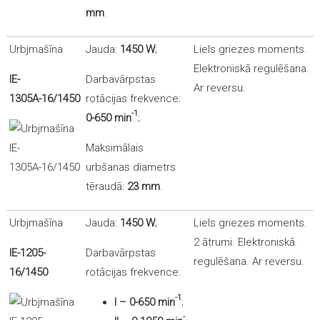
mm
.
Urbjmašīna
Jauda:
1450 W
;
Liels griezes moments.
Elektroniskā regulēšana.
IE-
Darbavārpstas
Ar reversu.
1305А-16/1450
rotācijas frekvence:
-1
0-650
min
;
Maksimālais
urbšanas diametrs
tēraudā:
23 mm
.
Urbjmašīna
Jauda:
1450 W
;
Liels griezes moments.
2 ātrumi. Elektroniskā
IE-1205-
Darbavārpstas
regulēšana. Ar reversu.
16/1450
rotācijas frekvence:
-1
I – 0-650
min
;
-