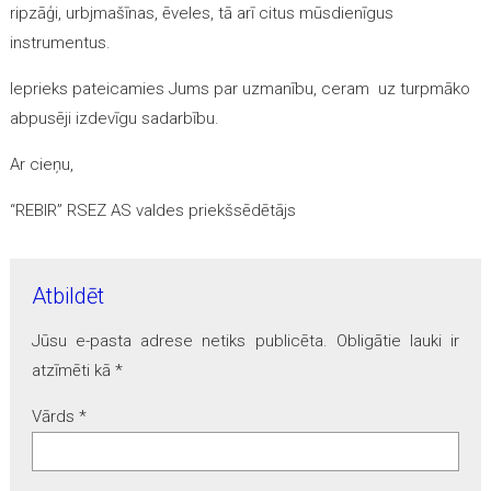
ripzāģi, urbjmašīnas, ēveles, tā arī citus mūsdienīgus
instrumentus.
Ieprieks pateicamies Jums par uzmanību, ceram uz turpmāko
abpusēji izdevīgu sadarbību.
Ar cieņu,
“REBIR” RSEZ AS valdes priekšsēdētājs
Atbildēt
Jūsu e-pasta adrese netiks publicēta.
Obligātie lauki ir
atzīmēti kā
*
Vārds
*