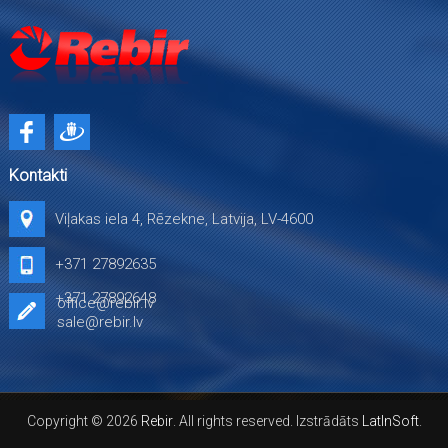
Kontakti
Viļakas iela 4, Rēzekne, Latvija, LV-4600
+371 27892635
+371 27892648
office@rebir.lv
sale@rebir.lv
Copyright © 2026
Rebir
. All rights reserved. Izstrādāts
LatInSoft
.