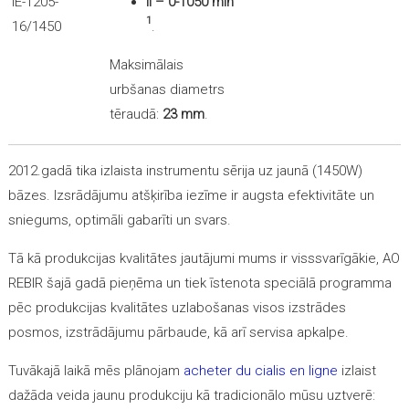
II – 0-1050
min
1
.
Maksimālais
urbšanas diametrs
tēraudā:
23 mm
.
2012.gadā tika izlaista instrumentu sērija uz jaunā (1450W)
bāzes. Izsrādājumu atšķirība iezīme ir augsta efektivitāte un
sniegums, optimāli gabarīti un svars.
Tā kā produkcijas kvalitātes jautājumi mums ir visssvarīgākie, AO
REBIR šajā gadā pieņēma un tiek īstenota speciālā programma
pēc produkcijas kvalitātes uzlabošanas visos izstrādes
posmos, izstrādājumu pārbaude, kā arī servisa apkalpe.
Tuvākajā laikā mēs plānojam
acheter du cialis en ligne
izlaist
dažāda veida jaunu produkciju kā tradicionālo mūsu uztverē: