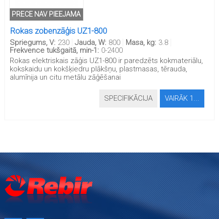
PRECE NAV PIEEJAMA
Rokas zobenzāģis UZ1-800
Spriegums, V:
230
Jauda, W:
800
Masa, kg:
3.8
Frekvence tukšgaitā, min-1:
0-2400
Rokas elektriskais zāģis UZ1-800 ir paredzēts kokmateriālu,
kokskaidu un kokšķiedru plākšņu, plastmasas, tērauda,
alumīnija un citu metālu zāģēšanai
SPECIFIKĀCIJA
VAIRĀK 1...