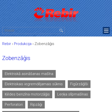
Rebir
›
Produkcija
›
Zobenzāģis
Zobenzāģis
Elektriskā asināšanas mašīna
Elektriskais iegremdējamais sūknis
Figūrzāģīši
Ķēdes benzīna motorzāģis
Leņķa slīpmašīnas
Perforatori
Ripzāģi