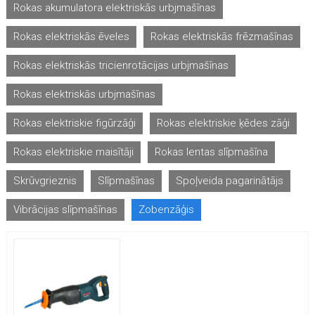
Rokas akumulatora elektriskās urbjmašīnas
Rokas elektriskās ēveles
Rokas elektriskās frēzmašīnas
Rokas elektriskās tricienrotācijas urbjmašīnas
Rokas elektriskās urbjmašīnas
Rokas elektriskie figūrzāģi
Rokas elektriskie ķēdes zāģi
Rokas elektriskie maisītāji
Rokas lentas slīpmašīna
Skrūvgrieznis
Slīpmašīnas
Spoļveida pagarinātājs
Vibrācijas slīpmašīnas
Zobenzāģis