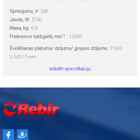
Spriegums, V:
230
Jauda, W:
2150
Masa, kg:
6.9
Frekvence tukšgaitā, minˉ¹ :
15000
Ēvelēšanas platums/ dziļums/ gropes dziļums:
110/0-
3.5/0-17 mm
Ielādēt specifikāciju