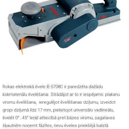
Rokas elektriskā ēvele IE-5708C ir paredzēta dažādu
kokmateriālu ēvelēšanai. Strādājot ar to ir iespējams: plakanu
virsmu ēvelēšana, ieregulējot ēvelēšanas dziļumu, izveidot
gropi
dziļumā līdz 17 mm, pielietojot universālo vadlineālu,
ēvelēt 0°…45° leņķī attiecībā pret bāzes virsmu, sagataves
šķautnēm noņemt fāzītes, rievu ēveles priekšējā balstā