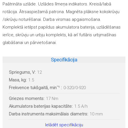
Paātrināta uzlāde. Uzlādes līmeņa indikators. Kreisā/labā
rotācija. Ātrsaspiežamā patrona. Magnēta plāksne kokskrūvju
/skrūvju noturēšanai. Darba virsmas apgaismošana.
Komplektā ietilpst papildus akumulatora baterija, uzlādēšanas
ierīce, skrūvju un urbju komplekts, kā arī futlāris urbjmašīnas
glabāšanai un pārvietošanai.
Specifikācija
Spriegums, V:
12
Masa, kg:
1.5
Frekvence tukšgaitā, minˉ¹ :
0-320/0-920
Griezes moments:
17 Nm
Akumulatora baterijas kapacitāte:
1.5 A/h
Darba instrumenta maksimālais diametrs:
10 mm
Ielādēt specifikāciju