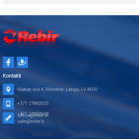
Kontakti
Viļakas iela 4, Rēzekne, Latvija, LV-4600
+371 27892635
+371 27892648
office@rebir.lv
sale@rebir.lv