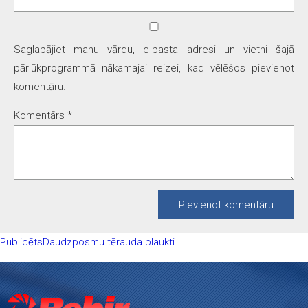
Saglabājiet manu vārdu, e-pasta adresi un vietni šajā
pārlūkprogrammā nākamajai reizei, kad vēlēšos pievienot
komentāru.
Komentārs
*
Ziņu
Publicēts
Daudzposmu tērauda plaukti
izvēlne