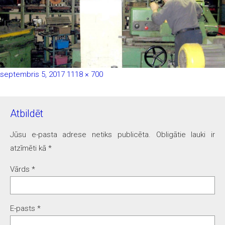
Publicēts
Pilnais
septembris 5, 2017
1118 × 700
izmērs
Atbildēt
Jūsu e-pasta adrese netiks publicēta.
Obligātie lauki ir
atzīmēti kā
*
Vārds
*
E-pasts
*