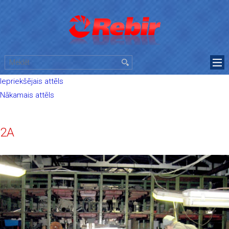
Iepriekšējais attēls
Nākamais attēls
2A