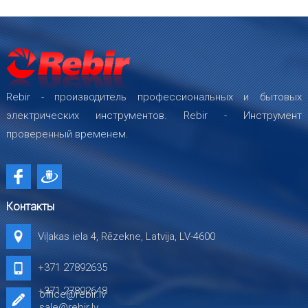
Rebir - производитель профессиональных и бытовых
электрических инструментов. Rebir - Инструмент
проверенный временем.
Контакты
Viļakas iela 4, Rēzekne, Latvija, LV-4600
+371 27892635
+371 27892648
office@rebir.lv
sale@rebir.lv